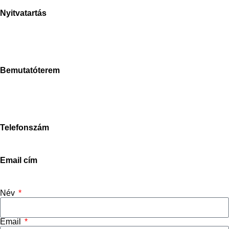
Nyitvatartás
H-P: 8-17h
Sz: 9-15h
V: zárva
Bemutatóterem
Stone Concept Zrt.
2040 Budaörs, Bánki Donát út
Magyarország
Telefonszám
+3670-673-5214
Email cím
info@stoneconcept.hu
Név
Email