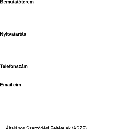
Bemutatóterem
Stone Concept Kft.
Bánki Donát út
2040 Budaörs
Nyitvatartás
H-P: 8-17h
Sz: 9-15h
V: zárva
Telefonszám
+3670-673-5214
Email cím
info@stoneconcept.hu
© 2024 StoneConcept,
designed and delivered by beyonddesign
Általános Szerződési Feltételek (ÁSZF)