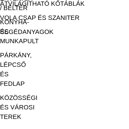
ÁTVILÁGÍTHATÓ KŐTÁBLÁK
/ BELTÉR
VOLA CSAP ÉS SZANITER
KONYHA-
ÉS
SEGÉDANYAGOK
MUNKAPULT
PÁRKÁNY,
LÉPCSŐ
ÉS
FEDLAP
KÖZÖSSÉGI
ÉS VÁROSI
TEREK