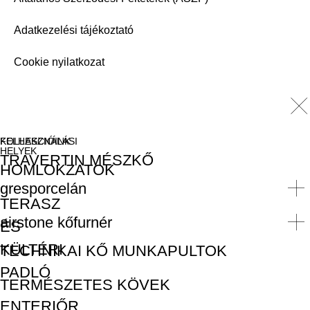
Adatkezelési tájékoztató
Cookie nyilatkozat
FELHASZNÁLÁSI
KOLLEKCIÓINK
HELYEK
TRAVERTIN MÉSZKŐ
HOMLOKZATOK
gresporcelán
TERASZ
airstone kőfurnér
ÉS
KÜLTÉRI
TECHNIKAI KŐ MUNKAPULTOK
PADLÓ
TERMÉSZETES KÖVEK
ENTERIŐR