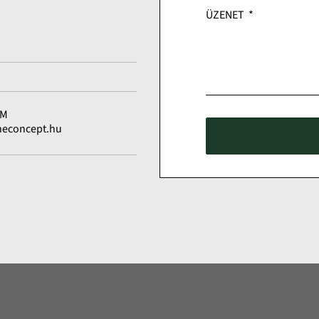
h
ÜZENET
ÍM
neconcept.hu