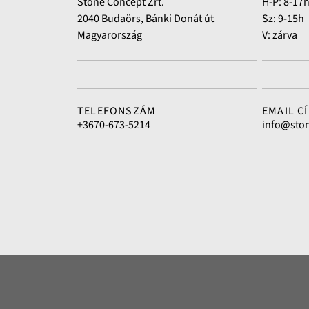
Stone Concept Zrt.
H-P: 8-17
2040 Budaörs, Bánki Donát út
Sz: 9-15h
Magyarország
V: zárva
TELEFONSZÁM
EMAIL C
+3670-673-5214
info@sto