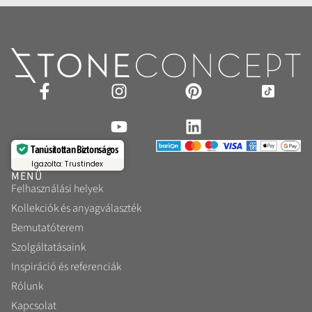
Tanúsítottan Biztonságos
Igazolta: Trustindex
MENÜ
Felhasználási helyek
Kollekciók és anyagválaszték
Bemutatóterem
Szolgáltatásaink
Inspiráció és referenciák
Rólunk
Kapcsolat