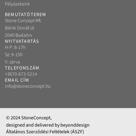
Pályázataink
BEMUTATÓTEREM
Stone Concept Kft.
Bánki Donát út
2040 Budaörs
NYITVATARTÁS
H-P: 8-17h
Sz: 9-15h
V: zárva
TELEFONSZÁM
+3670-673-5214
EMAIL CÍM
info@stoneconcept.hu
© 2024 StoneConcept,
designed and delivered by beyonddesign
Általános Szerződési Feltételek (ÁSZF)