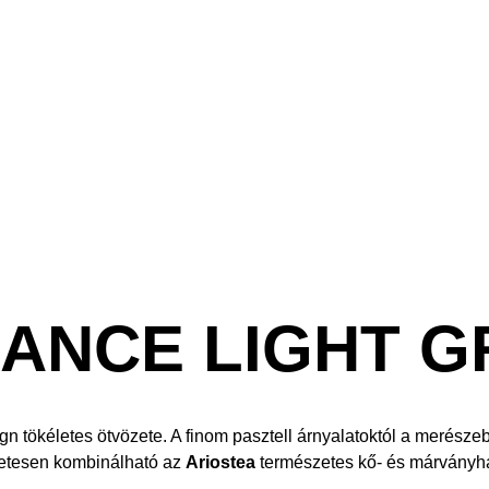
ANCE LIGHT G
ign tökéletes ötvözete. A finom pasztell árnyalatoktól a merésze
életesen kombinálható az
Ariostea
természetes kő- és márványhat