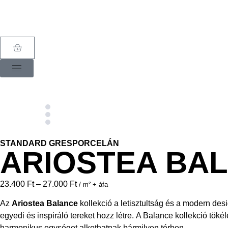
STANDARD GRESPORCELÁN
ARIOSTEA BAL
23.400
Ft
–
27.000
Ft
/ m² + áfa
Az
Ariostea Balance
kollekció a letisztultság és a modern des
egyedi és inspiráló tereket hozz létre. A Balance kollekció tök
harmonikus egységet alkothatnak bármilyen térben.