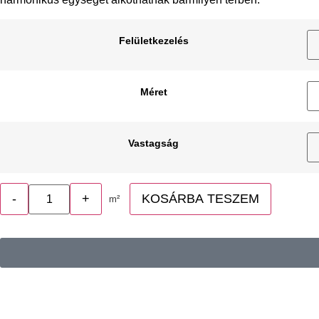
Felületkezelés
Méret
Vastagság
-
+
KOSÁRBA TESZEM
m²