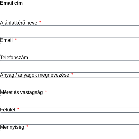
Email cím
info@stoneconcept.hu
Ajánlatkérő neve
Email
Telefonszám
Anyag / anyagok megnevezése
Méret és vastagság
Felület
Mennyiség