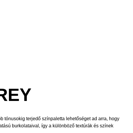
REY
bb tónusokig terjedő színpaletta lehetőséget ad arra, hogy
ású burkolataival, így a különböző textúrák és színek