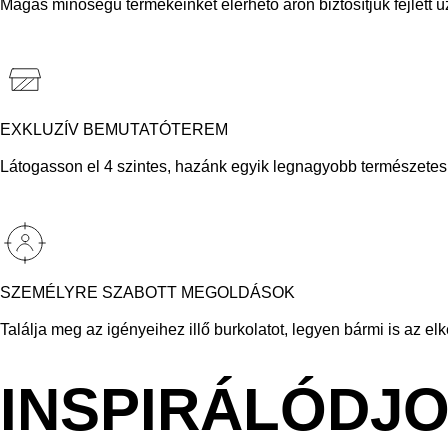
Magas minőségű termékeinket elérhető áron biztosítjuk fejlett ü
EXKLUZÍV BEMUTATÓTEREM
Látogasson el 4 szintes, hazánk egyik legnagyobb természetes k
SZEMÉLYRE SZABOTT MEGOLDÁSOK
Találja meg az igényeihez illő burkolatot, legyen bármi is az el
INSPIRÁLÓDJ