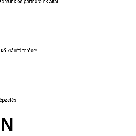
zemünk és partnereink által.
ő kiállító terébe!
képzelés.
ON