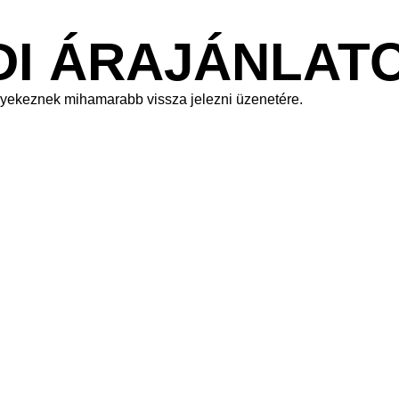
DI ÁRAJÁNLAT
gyekeznek mihamarabb vissza jelezni üzenetére.