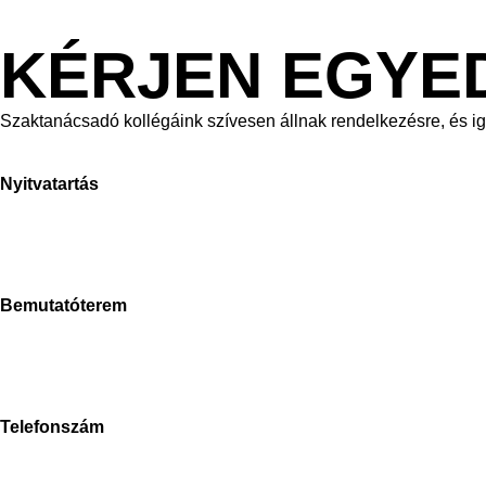
KÉRJEN EGYE
Szaktanácsadó kollégáink szívesen állnak rendelkezésre, és i
Nyitvatartás
H-P: 8-17h
Sz: 9-15h
V: zárva
Bemutatóterem
Stone Concept
2040 Budaörs, Bánki Donát út
Magyarország
Telefonszám
+3670-673-5214