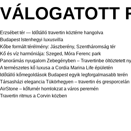
VÁLOGATOTT 
Erzsébet tér — Időtálló travertin köztérre hangolva
Budapest Istenhegyi luxusvilla
Kőbe formált térélmény: Jászberény, Szentháromság tér
Kő és víz harmóniája: Szeged, Móra Ferenc park
Panorámás nyugalom Zebegényben – Travertinbe öltöztetett ny
A természetes kő luxusa a Cordia Marina Life épületén
Időtálló kőmegoldások Budapest egyik legforgalmasabb terén
Társasházi elegancia Tükörhegyen – travertin és gresporcelán
AirStone – kőfurnér homlokzat a város peremén
Travertin ritmus a Corvin közben