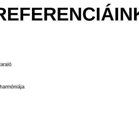
REFERENCIÁIN
araló
 harmóniája