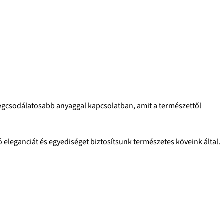
k legcsodálatosabb anyaggal kapcsolatban, amit a természettől
 eleganciát és egyediséget biztosítsunk természetes köveink által.