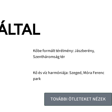
ÁLTAL
Kőbe formált térélmény: Jászberény,
Szentháromság tér
Kő és víz harmóniája: Szeged, Móra Ferenc
park
TOVÁBBI ÖTLETEKET NÉZEK