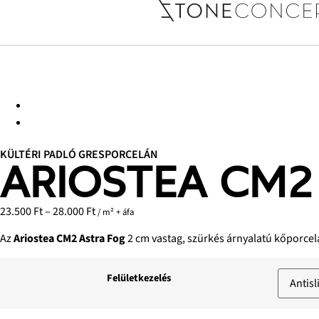
KÜLTÉRI PADLÓ GRESPORCELÁN
ARIOSTEA CM2
23.500
Ft
–
28.000
Ft
/ m² + áfa
Az
Ariostea CM2 Astra Fog
2 cm vastag, szürkés árnyalatú kőporcelá
Felületkezelés