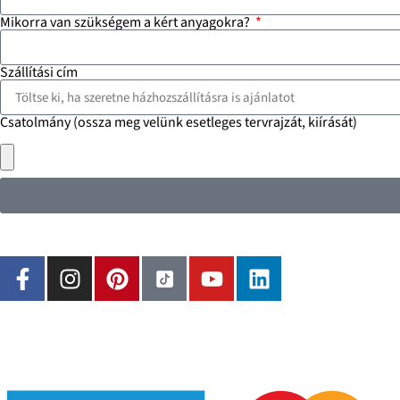
Mikorra van szükségem a kért anyagokra?
Szállítási cím
Csatolmány (ossza meg velünk esetleges tervrajzát, kiírását)