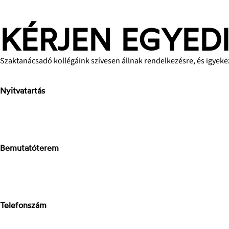
KÉRJEN EGYED
Szaktanácsadó kollégáink szívesen állnak rendelkezésre, és igyek
Nyitvatartás
H-P: 8-17h
Sz: 9-15h
V: zárva
Bemutatóterem
Stone Concept
2040 Budaörs, Bánki Donát út
Magyarország
Telefonszám
+3670-673-5214