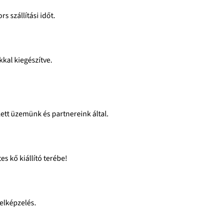
s szállítási időt.
kal kiegészítve.
ett üzemünk és partnereink által.
s kő kiállító terébe!
 elképzelés.