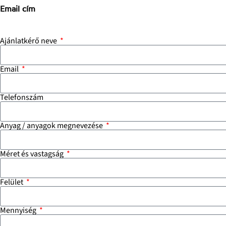
Email cím
info@stoneconcept.hu
Ajánlatkérő neve
Email
Telefonszám
Anyag / anyagok megnevezése
Méret és vastagság
Felület
Mennyiség