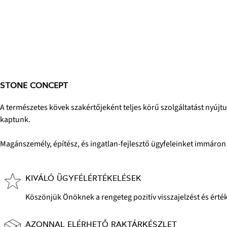
STONE CONCEPT
A természetes kövek szakértőjeként teljes körű szolgáltatást nyújtu
kaptunk.
Magánszemély, építész, és ingatlan-fejlesztő ügyfeleinket immáron 
KIVÁLÓ ÜGYFÉLÉRTÉKELÉSEK
Köszönjük Önöknek a rengeteg pozitív visszajelzést és érték
AZONNAL ELÉRHETŐ RAKTÁRKÉSZLET