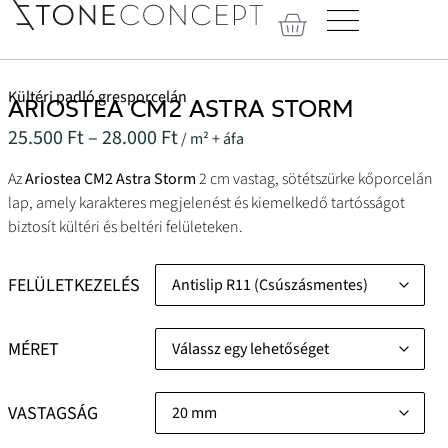
Kültéri padló gresporcelán
ARIOSTEA CM2 ASTRA STORM
25.500
Ft
–
28.000
Ft
/ m² + áfa
Az
Ariostea CM2 Astra Storm
2 cm vastag, sötétszürke kőporcelán
lap, amely karakteres megjelenést és kiemelkedő tartósságot
biztosít kültéri és beltéri felületeken.
FELÜLETKEZELÉS
MÉRET
VASTAGSÁG