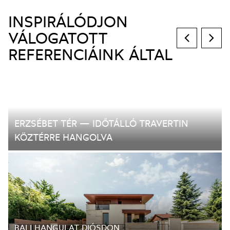
INSPIRÁLÓDJON
VÁLOGATOTT
REFERENCIÁINK ÁLTAL
ERZSÉBET TÉR — IDŐTÁLLÓ TRAVERTIN
KÖZTÉRRE HANGOLVA
BALI HANGULAT DIÓSDON