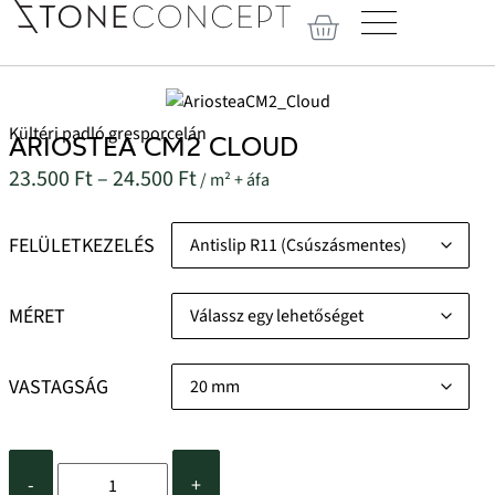
Kültéri padló gresporcelán
ARIOSTEA CM2 CLOUD
23.500
Ft
–
24.500
Ft
/ m² + áfa
FELÜLETKEZELÉS
MÉRET
VASTAGSÁG
-
+