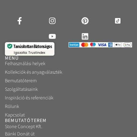
Tanúsítottan Biztonságos
Igazolta: Trustindex
MENÜ
Felhasználási helyek
Kollekciók és anyagválaszték
Bemutatóterem
Szolgáltatásaink
Inspiráció és referenciák
Rólunk
Kapcsolat
BEMUTATÓTEREM
Stone Concept Kft.
Bánki Donát út