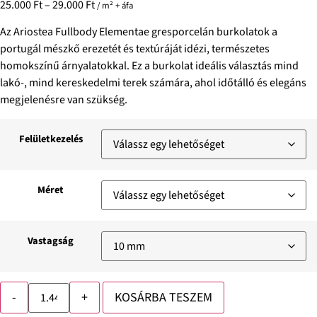
25.000
Ft
–
29.000
Ft
/ m² + áfa
Az Ariostea Fullbody Elementae gresporcelán burkolatok a
portugál mészkő erezetét és textúráját idézi, természetes
homokszínű árnyalatokkal. Ez a burkolat ideális választás mind
lakó-, mind kereskedelmi terek számára, ahol időtálló és elegáns
megjelenésre van szükség.
Felületkezelés
Méret
Vastagság
-
+
KOSÁRBA TESZEM