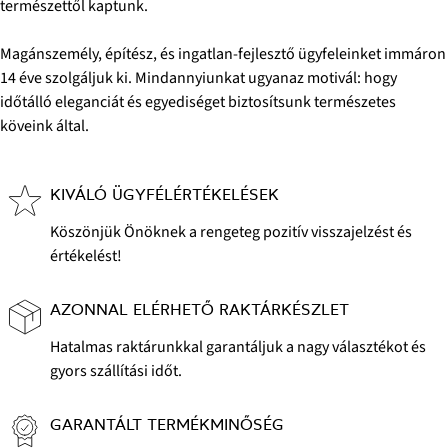
természettől kaptunk.
Magánszemély, építész, és ingatlan-fejlesztő ügyfeleinket immáron
14 éve szolgáljuk ki. Mindannyiunkat ugyanaz motivál: hogy
időtálló eleganciát és egyediséget biztosítsunk természetes
köveink által.
KIVÁLÓ ÜGYFÉLÉRTÉKELÉSEK
Köszönjük Önöknek a rengeteg pozitív visszajelzést és
értékelést!
AZONNAL ELÉRHETŐ RAKTÁRKÉSZLET
Hatalmas raktárunkkal garantáljuk a nagy választékot és
gyors szállítási időt.
GARANTÁLT TERMÉKMINŐSÉG