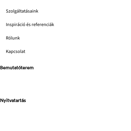
Szolgáltatásaink
Inspiráció és referenciák
Rólunk
Kapcsolat
Bemutatóterem
Stone Concept Kft.
Bánki Donát út
2040 Budaörs
Nyitvatartás
H-P: 8-17h
Sz: 9-15h
V: zárva