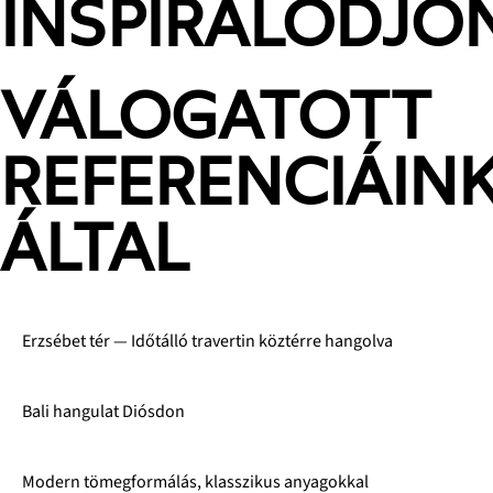
INSPIRÁLÓDJO
VÁLOGATOTT
REFERENCIÁIN
ÁLTAL
Erzsébet tér — Időtálló travertin köztérre hangolva
Bali hangulat Diósdon
Modern tömegformálás, klasszikus anyagokkal