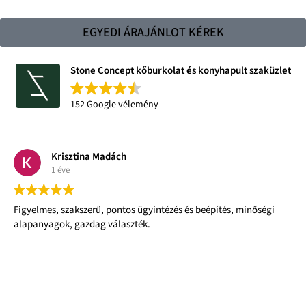
EGYEDI ÁRAJÁNLOT KÉREK
Stone Concept kőburkolat és konyhapult szaküzlet
152 Google vélemény
Krisztina Madách
1 éve
, szakszerű, pontos ügyintézés és beépítés, minőségi
Kedves
gok, gazdag választék.
Profi,
Hibátl
Nagyon
csapat
Olvass