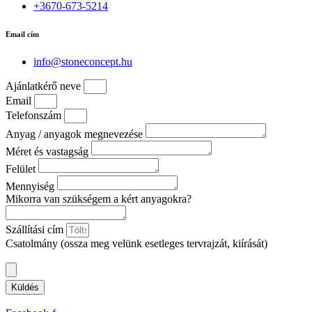
+3670-673-5214
Email cím
info@stoneconcept.hu
Ajánlatkérő neve
Email
Telefonszám
Anyag / anyagok megnevezése
Méret és vastagság
Felület
Mennyiség
Mikorra van szükségem a kért anyagokra?
Szállítási cím
Csatolmány (ossza meg velünk esetleges tervrajzát, kiírását)
Küldés