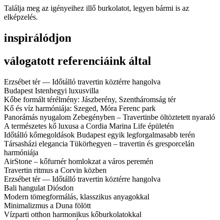
Találja meg az igényeihez illő burkolatot, legyen bármi is az
elképzelés.
inspirálódjon
válogatott referenciáink által
Erzsébet tér — Időtálló travertin köztérre hangolva
Budapest Istenhegyi luxusvilla
Kőbe formált térélmény: Jászberény, Szentháromság tér
Kő és víz harmóniája: Szeged, Móra Ferenc park
Panorámás nyugalom Zebegényben – Travertinbe öltöztetett nyaraló
A természetes kő luxusa a Cordia Marina Life épületén
Időtálló kőmegoldások Budapest egyik legforgalmasabb terén
Társasházi elegancia Tükörhegyen – travertin és gresporcelán
harmóniája
AirStone – kőfurnér homlokzat a város peremén
Travertin ritmus a Corvin közben
Erzsébet tér — Időtálló travertin köztérre hangolva
Bali hangulat Diósdon
Modern tömegformálás, klasszikus anyagokkal
Minimalizmus a Duna fölött
Vízparti otthon harmonikus kőburkolatokkal