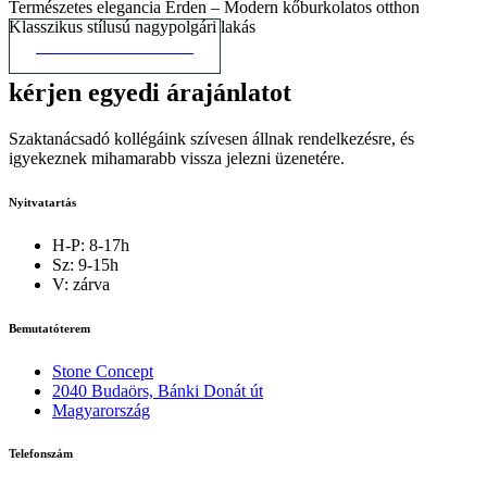
Természetes elegancia Érden – Modern kőburkolatos otthon
Klasszikus stílusú nagypolgári lakás
további ötleteket nézek
kérjen egyedi árajánlatot
Szaktanácsadó kollégáink szívesen állnak rendelkezésre, és
igyekeznek mihamarabb vissza jelezni üzenetére.
Nyitvatartás
H-P: 8-17h
Sz: 9-15h
V: zárva
Bemutatóterem
Stone Concept
2040 Budaörs, Bánki Donát út
Magyarország
Telefonszám