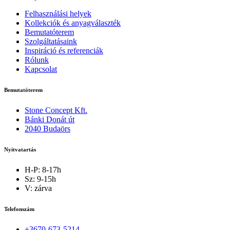
Felhasználási helyek
Kollekciók és anyagválaszték
Bemutatóterem
Szolgáltatásaink
Inspiráció és referenciák
Rólunk
Kapcsolat
Bemutatóterem
Stone Concept Kft.
Bánki Donát út
2040 Budaörs
Nyitvatartás
H-P: 8-17h
Sz: 9-15h
V: zárva
Telefonszám
+3670-673-5214