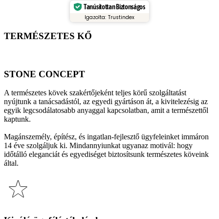
Tanúsítottan Biztonságos
Romano
MC
Igazolta: Trustindex
mennyiség
TERMÉSZETES KŐ
STONE CONCEPT
A természetes kövek szakértőjeként teljes körű szolgáltatást
nyújtunk a tanácsadástól, az egyedi gyártáson át, a kivitelezésig az
egyik legcsodálatosabb anyaggal kapcsolatban, amit a természettől
kaptunk.
Magánszemély, építész, és ingatlan-fejlesztő ügyfeleinket immáron
14 éve szolgáljuk ki. Mindannyiunkat ugyanaz motivál: hogy
időtálló eleganciát és egyediséget biztosítsunk természetes köveink
által.