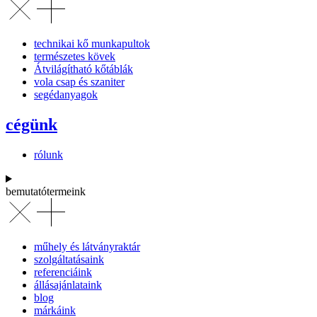
technikai kő munkapultok
természetes kövek
Átvilágítható kőtáblák
vola csap és szaniter
segédanyagok
cégünk
rólunk
bemutatótermeink
műhely és látványraktár
szolgáltatásaink
referenciáink
állásajánlataink
blog
márkáink