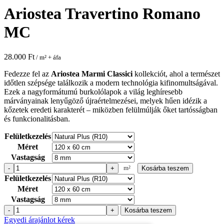
Ariostea Travertino Romano
MC
28.000
Ft
/ m² + áfa
Fedezze fel az
Ariostea Marmi Classici
kollekciót, ahol a természet
időtlen szépsége találkozik a modern technológia kifinomultságával.
Ezek a nagyformátumú burkolólapok a világ leghíresebb
márványainak lenyűgöző újraértelmezései, melyek hűen idézik a
kőzetek eredeti karakterét – miközben felülmúlják őket tartósságban
és funkcionalitásban.
Felületkezelés
Méret
Vastagság
m²
-
+
Kosárba teszem
Ariostea
Felületkezelés
Travertino
Méret
Romano
MC
Vastagság
mennyiség
-
+
Kosárba teszem
Ariostea
Egyedi árajánlot kérek
Travertino