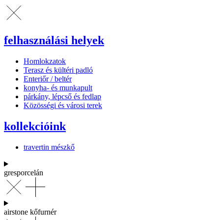
felhasználási helyek
Homlokzatok
Terasz és kültéri padló
Enteriőr / beltér
konyha- és munkapult
párkány, lépcső és fedlap
Közösségi és városi terek
kollekcióink
travertin mészkő
gresporcelán
airstone kőfurnér