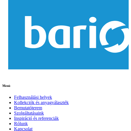
Menü
Felhasználási helyek
Kollekciók és anyagválaszték
Bemutatóterem
Szolgáltatásaink
Inspiráció és referenciák
Rólunk
Kapcsolat