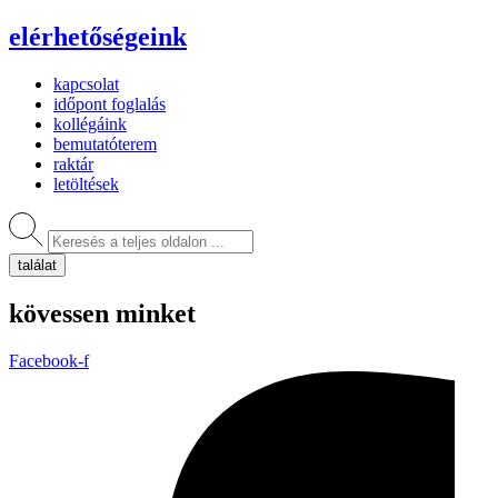
elérhetőségeink
kapcsolat
időpont foglalás
kollégáink
bemutatóterem
raktár
letöltések
Search
...
találat
kövessen minket
Facebook-f