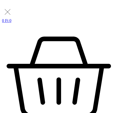
0
Ft
0