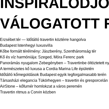
INSPIRÁLÓDJ
VÁLOGATOTT 
Erzsébet tér — Időtálló travertin köztérre hangolva
Budapest Istenhegyi luxusvilla
Kőbe formált térélmény: Jászberény, Szentháromság tér
Kő és víz harmóniája: Szeged, Móra Ferenc park
Panorámás nyugalom Zebegényben – Travertinbe öltöztetett ny
A természetes kő luxusa a Cordia Marina Life épületén
Időtálló kőmegoldások Budapest egyik legforgalmasabb terén
Társasházi elegancia Tükörhegyen – travertin és gresporcelán
AirStone – kőfurnér homlokzat a város peremén
Travertin ritmus a Corvin közben