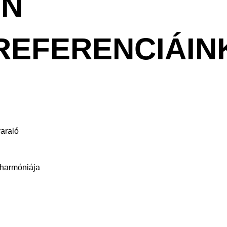
ON
REFERENCIÁIN
araló
 harmóniája