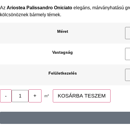
Az
Ariostea Palissandro Oniciato
elegáns, márványhatású gres
kölcsönöznek bármely térnek.
Méret
Vastagság
Felületkezelés
-
+
KOSÁRBA TESZEM
m²