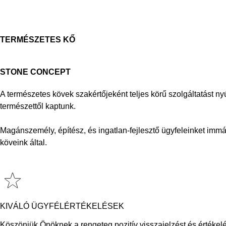
TERMÉSZETES KŐ
STONE CONCEPT
A természetes kövek szakértőjeként teljes körű szolgáltatást ny
természettől kaptunk.
Magánszemély, építész, és ingatlan-fejlesztő ügyfeleinket immá
köveink által.
KIVÁLÓ ÜGYFÉLÉRTÉKELÉSEK
Köszönjük Önöknek a rengeteg pozitív visszajelzést és értékelé