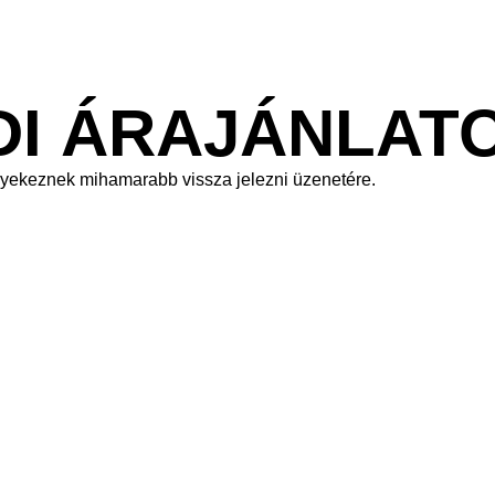
DI ÁRAJÁNLAT
gyekeznek mihamarabb vissza jelezni üzenetére.