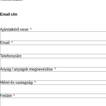
+3670-673-5214
Email cím
info@stoneconcept.hu
Ajánlatkérő neve
Email
Telefonszám
Anyag / anyagok megnevezése
Méret és vastagság
Felület