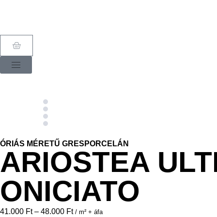
ÓRIÁS MÉRETŰ GRESPORCELÁN
ARIOSTEA ULT
ONICIATO
41.000
Ft
–
48.000
Ft
/ m² + áfa