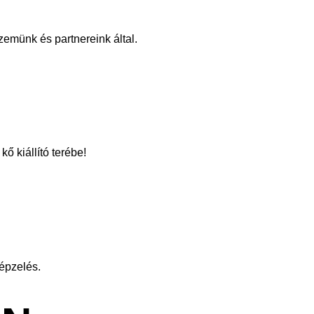
zemünk és partnereink által.
ő kiállító terébe!
képzelés.