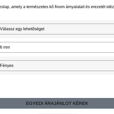
lap, amely a természetes kő finom árnyalatait és erezetét idézi
EGYEDI ÁRAJÁNLOT KÉREK