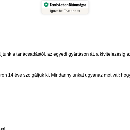
Tanúsítottan Biztonságos
Igazolta: Trustindex
újtunk a tanácsadástól, az egyedi gyártáson át, a kivitelezésig
ron 14 éve szolgáljuk ki. Mindannyiunkat ugyanaz motivál: hogy
st!