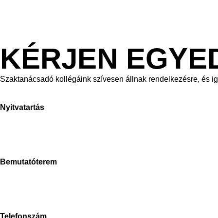
KÉRJEN EGYE
Szaktanácsadó kollégáink szívesen állnak rendelkezésre, és i
Nyitvatartás
H-P: 8-17h
Sz: 9-15h
V: zárva
Bemutatóterem
Stone Concept
2040 Budaörs, Bánki Donát út
Magyarország
Telefonszám