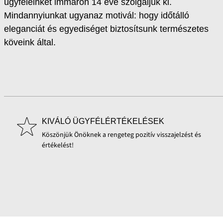
ügyfeleinket immáron 14 éve szolgáljuk ki.
Mindannyiunkat ugyanaz motivál: hogy időtálló
eleganciát és egyediséget biztosítsunk természetes
köveink által.
KIVÁLÓ ÜGYFÉLÉRTÉKELÉSEK
Köszönjük Önöknek a rengeteg pozitív visszajelzést és
értékelést!