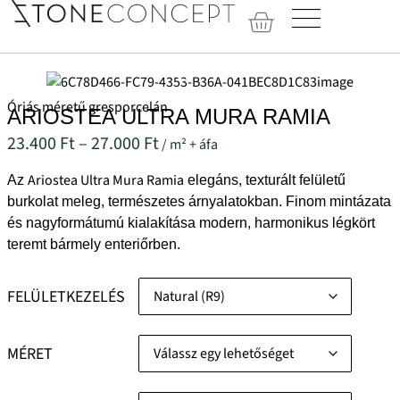
Óriás méretű gresporcelán
ARIOSTEA ULTRA MURA RAMIA
23.400
Ft
–
27.000
Ft
/ m² + áfa
Ariostea Ultra Mura Ramia
Az
elegáns, texturált felületű
burkolat meleg, természetes árnyalatokban. Finom mintázata
és nagyformátumú kialakítása modern, harmonikus légkört
teremt bármely enteriőrben.
FELÜLETKEZELÉS
MÉRET