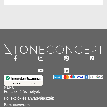
Tanúsítottan Biztonságos
Igazolta: Trustindex
MENÜ
Felhasználási helyek
Kollekciók és anyagválaszték
Bemutatóterem