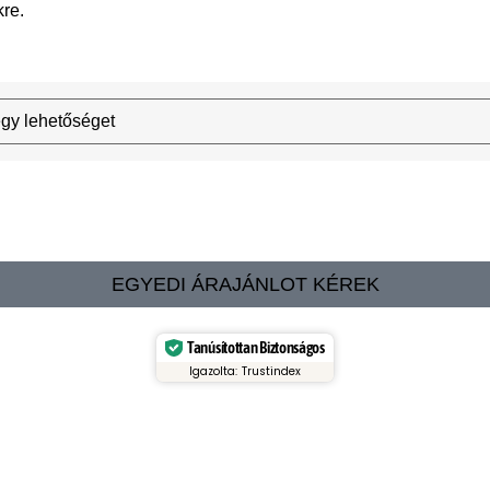
kre.
EGYEDI ÁRAJÁNLOT KÉREK
Tanúsítottan Biztonságos
Igazolta: Trustindex