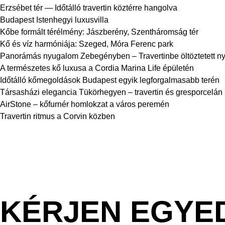
Erzsébet tér — Időtálló travertin köztérre hangolva
Budapest Istenhegyi luxusvilla
Kőbe formált térélmény: Jászberény, Szentháromság tér
Kő és víz harmóniája: Szeged, Móra Ferenc park
Panorámás nyugalom Zebegényben – Travertinbe öltöztetett ny
A természetes kő luxusa a Cordia Marina Life épületén
Időtálló kőmegoldások Budapest egyik legforgalmasabb terén
Társasházi elegancia Tükörhegyen – travertin és gresporcelán
AirStone – kőfurnér homlokzat a város peremén
Travertin ritmus a Corvin közben
KÉRJEN EGYE