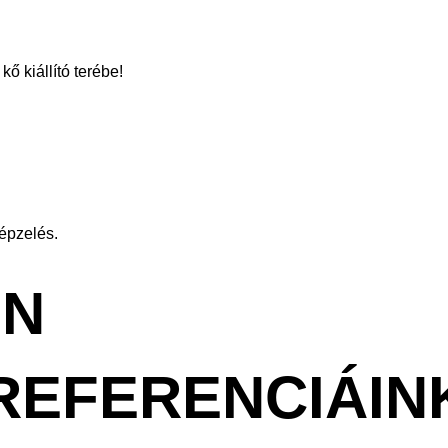
ő kiállító terébe!
képzelés.
ON
REFERENCIÁIN