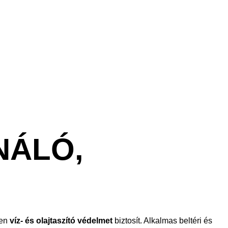
NÁLÓ,
ben
víz- és olajtaszító védelmet
biztosít. Alkalmas beltéri és