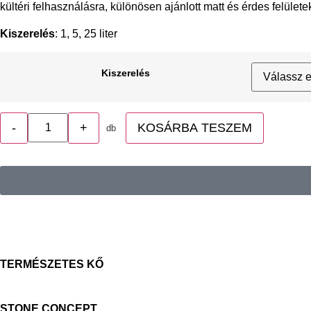
kültéri felhasználásra, különösen ajánlott matt és érdes felülete
Kiszerelés
: 1, 5, 25 liter
Kiszerelés
-
+
KOSÁRBA TESZEM
db
TERMÉSZETES KŐ
STONE CONCEPT