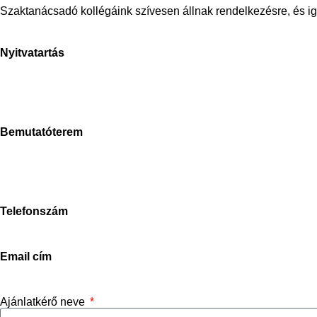
Szaktanácsadó kollégáink szívesen állnak rendelkezésre, és i
Nyitvatartás
H-P: 8-17h
Sz: 9-15h
V: zárva
Bemutatóterem
Stone Concept
2040 Budaörs, Bánki Donát út
Magyarország
Telefonszám
+3670-673-5214
Email cím
info@stoneconcept.hu
Ajánlatkérő neve