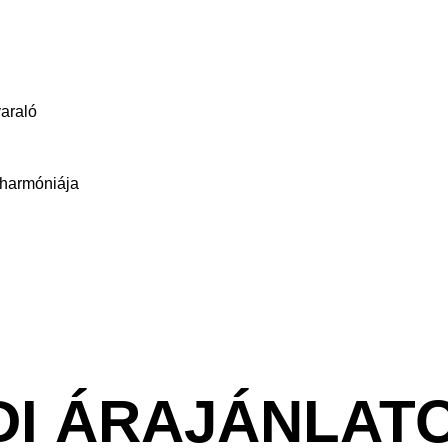
araló
 harmóniája
DI ÁRAJÁNLAT