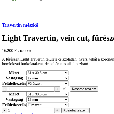
Travertin mészkő
Light Travertin, vein cut, fűrész
16.200
Ft
/ m² + áfa
A fűrészelt Light Travertin felülete csiszolatlan, nyers, tehát a kor
homlokzati burkolataként, de beltéren is alkalmazható.
Méret
Vastagság
Felületkezelés
m²
-
+
Kosárba teszem
Light
Méret
Travertin,
Vastagság
vein
cut,
Felületkezelés
fűrészelt
-
+
Kosárba teszem
Light
mennyiség