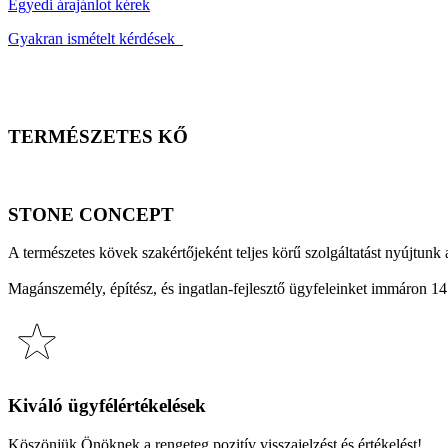
Egyedi árajánlot kérek
Travertin,
vein
Gyakran ismételt kérdések
cut,
fűrészelt
mennyiség
TERMÉSZETES KŐ
STONE CONCEPT
A természetes kövek szakértőjeként teljes körű szolgáltatást nyújtunk 
Magánszemély, építész, és ingatlan-fejlesztő ügyfeleinket immáron 14 
Kiváló ügyfélértékelések
Köszönjük Önöknek a rengeteg pozitív visszajelzést és értékelést!