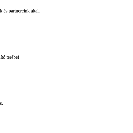
 és partnereink által.
ító terébe!
s.