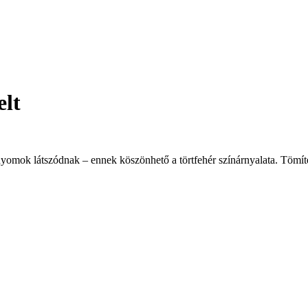
elt
ongnyomok látszódnak – ennek köszönhető a törtfehér színárnyalata. Tömí