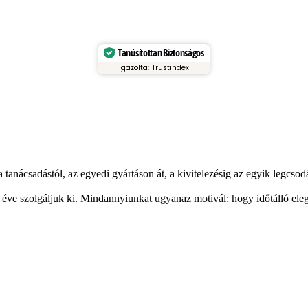
Tanúsítottan Biztonságos
Igazolta: Trustindex
a tanácsadástól, az egyedi gyártáson át, a kivitelezésig az egyik legcso
éve szolgáljuk ki. Mindannyiunkat ugyanaz motivál: hogy időtálló elega