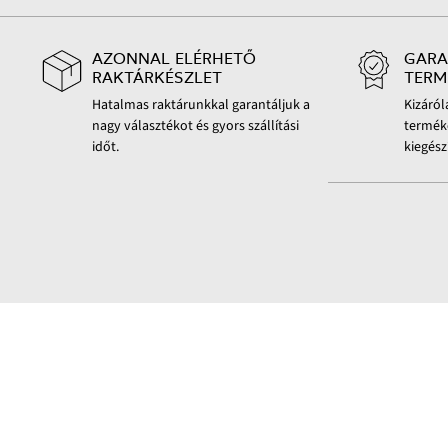
AZONNAL ELÉRHETŐ
GARA
RAKTÁRKÉSZLET
TERM
Hatalmas raktárunkkal garantáljuk a
Kizáró
nagy választékot és gyors szállítási
terméke
időt.
kiegész