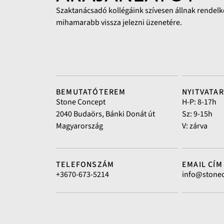
Szaktanácsadó kollégáink szívesen állnak rendelk
mihamarabb vissza jelezni üzenetére.
BEMUTATÓTEREM
NYITVATA
Stone Concept
H-P: 8-17h
2040 Budaörs, Bánki Donát út
Sz: 9-15h
Magyarország
V: zárva
TELEFONSZÁM
EMAIL CÍM
+3670-673-5214
info@stone