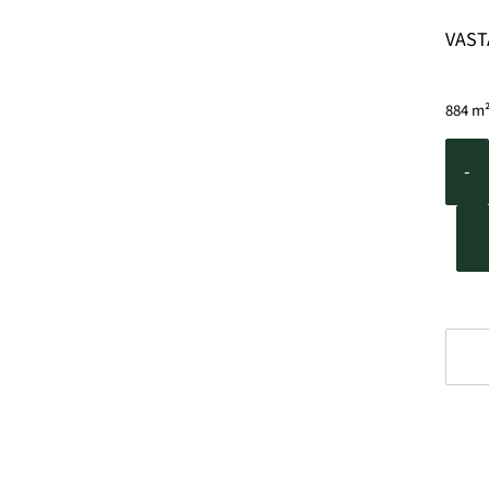
VAST
884 m²
-