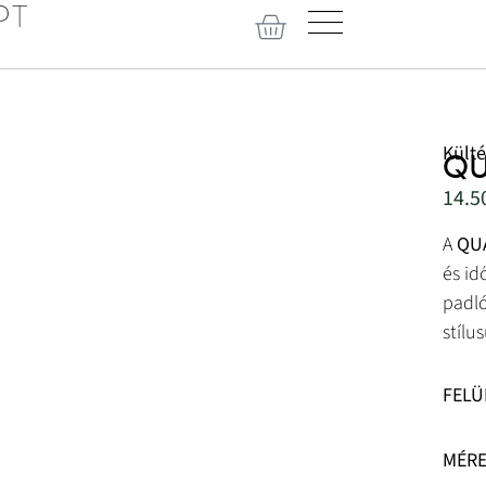
Külté
QU
14.5
A
QUA
és id
padló
stílu
FELÜ
MÉR