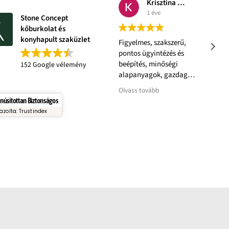
Krisztina Madách
1 éve
Stone Concept
kőburkolat és
konyhapult szaküzlet
Figyelmes, szakszerű,
pontos ügyintézés és
beépítés, minőségi
152 Google vélemény
alapanyagok, gazdag
választék.
Olvass tovább
núsítottan Biztonságos
azolta: Trustindex