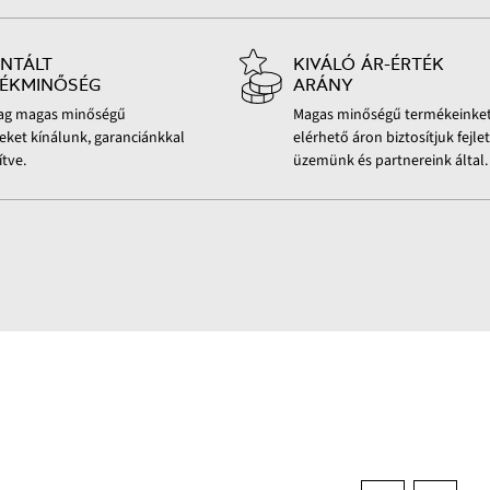
NTÁLT
KIVÁLÓ ÁR-ÉRTÉK
ÉKMINŐSÉG
ARÁNY
lag magas minőségű
Magas minőségű termékeinke
ket kínálunk, garanciánkkal
elérhető áron biztosítjuk fejlet
ítve.
üzemünk és partnereink által.