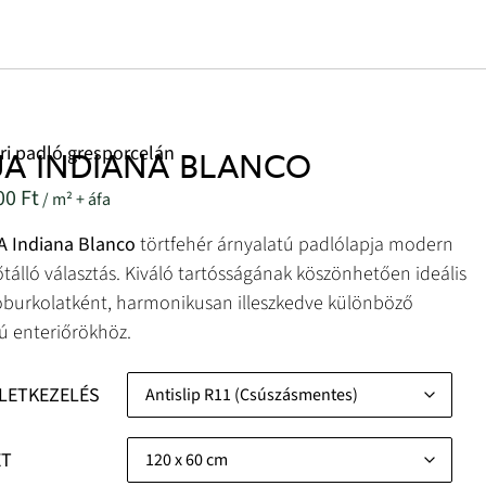
ri padló gresporcelán
A INDIANA BLANCO
00
Ft
/ m² + áfa
 Indiana Blanco
törtfehér árnyalatú padlólapja modern
őtálló választás. Kiváló tartósságának köszönhetően ideális
burkolatként, harmonikusan illeszkedve különböző
sú enteriőrökhöz.
LETKEZELÉS
ET