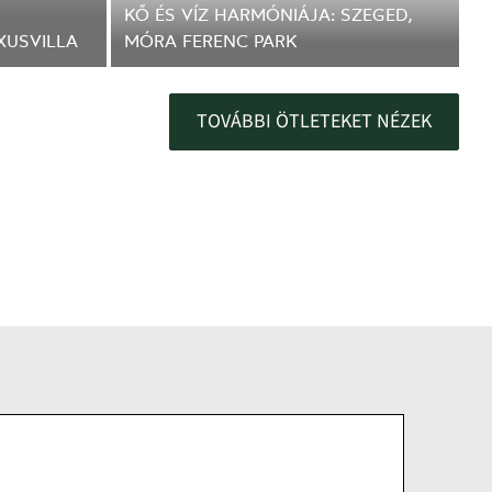
P
KŐ ÉS VÍZ HARMÓNIÁJA: SZEGED,
N
XUSVILLA
MÓRA FERENC PARK
TOVÁBBI ÖTLETEKET NÉZEK