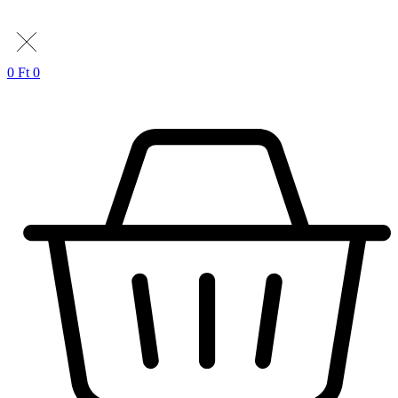
0
Ft
0