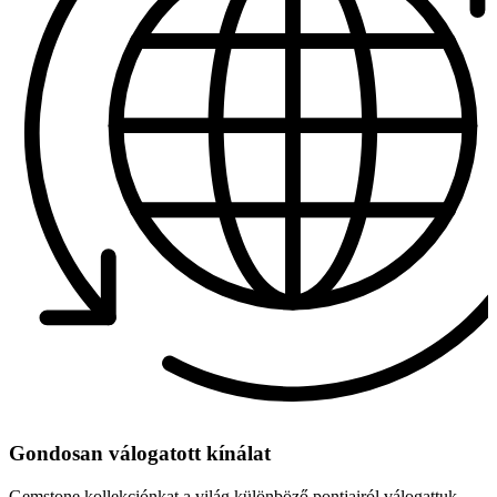
Gondosan válogatott kínálat
Gemstone kollekciónkat a világ különböző pontjairól válogattuk