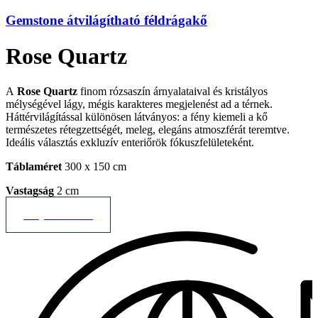
Gemstone átvilágítható féldrágakő
Rose Quartz
A
Rose Quartz
finom rózsaszín árnyalataival és kristályos
mélységével lágy, mégis karakteres megjelenést ad a térnek.
Háttérvilágítással különösen látványos: a fény kiemeli a kő
természetes rétegzettségét, meleg, elegáns atmoszférát teremtve.
Ideális választás exkluzív enteriőrök fókuszfelületeként.
Táblaméret
300 x 150 cm
Vastagság
2 cm
Árajánlot kérek