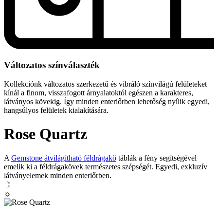
Változatos színválaszték
Kollekciónk változatos szerkezetű és vibráló színvilágú felületeket
kínál a finom, visszafogott árnyalatoktól egészen a karakteres,
látványos kövekig. Így minden enteriőrben lehetőség nyílik egyedi,
hangsúlyos felületek kialakítására.
Rose Quartz
A
Gemstone átvilágítható féldrágakő
táblák a fény segítségével
emelik ki a féldrágakövek természetes szépségét. Egyedi, exkluzív
látványelemek minden enteriőrben.
☽
☼