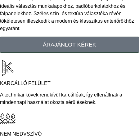
ideális választás munkalapokhoz, padlóburkolatokhoz és
falpanelekhez. Széles szín- és textúra választéka révén
tökéletesen illeszkedik a modern és klasszikus enteriőrökhöz
egyaránt.
ÁRAJÁNLOT KÉREK
KARCÁLLÓ FELÜLET
A technikai kövek rendkívül karcállóak, így ellenállnak a
mindennapi használat okozta sérüléseknek.
NEM NEDVSZÍVÓ