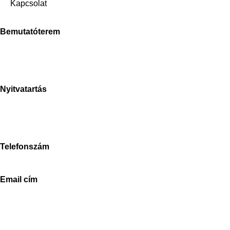
Kapcsolat
Bemutatóterem
Stone Concept Kft.
Bánki Donát út
2040 Budaörs
Nyitvatartás
H-P: 8-17h
Sz: 9-15h
V: zárva
Telefonszám
+3670-673-5214
Email cím
info@stoneconcept.hu
© 2024 StoneConcept,
designed and delivered by beyonddesign