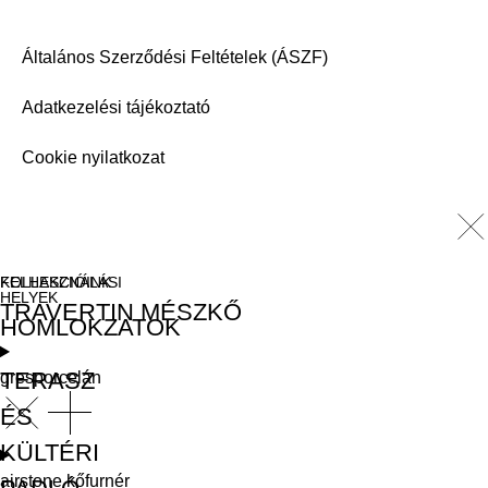
Általános Szerződési Feltételek (ÁSZF)
Adatkezelési tájékoztató
Cookie nyilatkozat
FELHASZNÁLÁSI
KOLLEKCIÓINK
HELYEK
TRAVERTIN MÉSZKŐ
HOMLOKZATOK
TERASZ
gresporcelán
ÉS
KÜLTÉRI
airstone kőfurnér