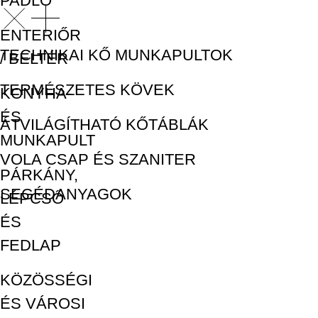
PADLÓ
ENTERIŐR
TECHNIKAI KŐ MUNKAPULTOK
/ BELTÉR
TERMÉSZETES KÖVEK
KONYHA-
ÉS
ÁTVILÁGÍTHATÓ KŐTÁBLÁK
MUNKAPULT
VOLA CSAP ÉS SZANITER
PÁRKÁNY,
SEGÉDANYAGOK
LÉPCSŐ
ÉS
FEDLAP
KÖZÖSSÉGI
ÉS VÁROSI