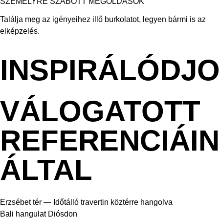
SZEMÉLYRE SZABOTT MEGOLDÁSOK
Találja meg az igényeihez illő burkolatot, legyen bármi is az
elképzelés.
INSPIRÁLÓDJ
VÁLOGATOTT
REFERENCIÁI
ÁLTAL
Erzsébet tér — Időtálló travertin köztérre hangolva
Bali hangulat Diósdon