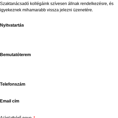
Szaktanácsadó kollégáink szívesen állnak rendelkezésre, és
igyekeznek mihamarabb vissza jelezni üzenetére.
Nyitvatartás
H-P: 8-17h
Sz: 9-15h
V: zárva
Bemutatóterem
Stone Concept
2040 Budaörs, Bánki Donát út
Magyarország
Telefonszám
+3670-673-5214
Email cím
info@stoneconcept.hu
Ajánlatkérő neve