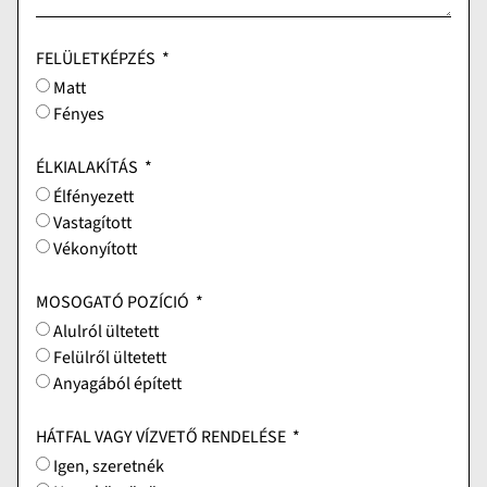
FELÜLETKÉPZÉS
Matt
Fényes
ÉLKIALAKÍTÁS
Élfényezett
Vastagított
Vékonyított
MOSOGATÓ POZÍCIÓ
Alulról ültetett
Felülről ültetett
Anyagából épített
HÁTFAL VAGY VÍZVETŐ RENDELÉSE
Igen, szeretnék