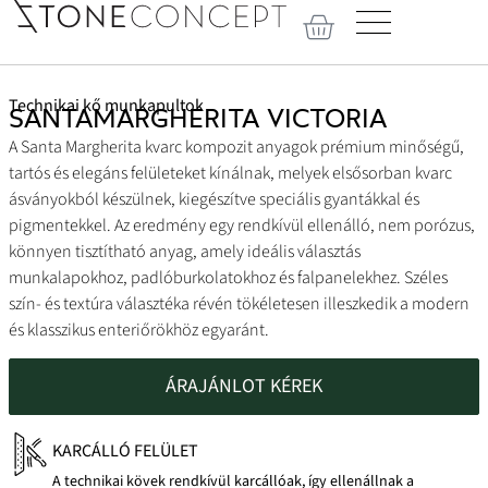
Technikai kő munkapultok
SANTAMARGHERITA VICTORIA
A Santa Margherita kvarc kompozit anyagok prémium minőségű,
tartós és elegáns felületeket kínálnak, melyek elsősorban kvarc
ásványokból készülnek, kiegészítve speciális gyantákkal és
pigmentekkel. Az eredmény egy rendkívül ellenálló, nem porózus,
könnyen tisztítható anyag, amely ideális választás
munkalapokhoz, padlóburkolatokhoz és falpanelekhez. Széles
szín- és textúra választéka révén tökéletesen illeszkedik a modern
és klasszikus enteriőrökhöz egyaránt.
ÁRAJÁNLOT KÉREK
KARCÁLLÓ FELÜLET
A technikai kövek rendkívül karcállóak, így ellenállnak a