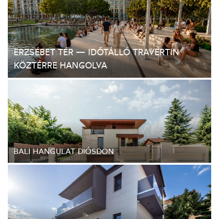
ERZSÉBET TÉR — IDŐTÁLLÓ TRAVERTIN
KÖZTÉRRE HANGOLVA
BALI HANGULAT DIÓSDON