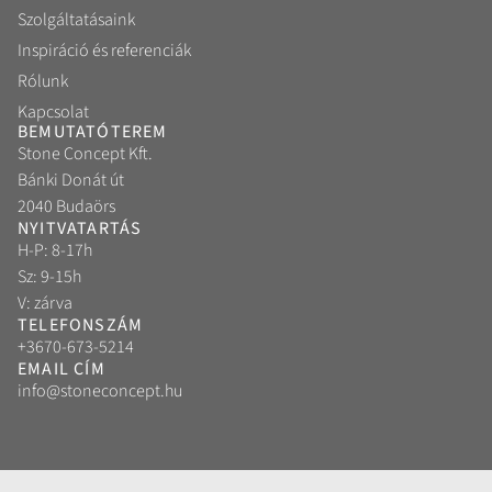
Szolgáltatásaink
Inspiráció és referenciák
Rólunk
Kapcsolat
BEMUTATÓTEREM
Stone Concept Kft.
Bánki Donát út
2040 Budaörs
NYITVATARTÁS
H-P: 8-17h
Sz: 9-15h
V: zárva
TELEFONSZÁM
+3670-673-5214
EMAIL CÍM
info@stoneconcept.hu