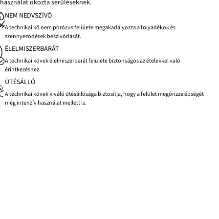
használat okozta sérüléseknek.
NEM NEDVSZÍVÓ
A technikai kő nem porózus felülete megakadályozza a folyadékok és
szennyeződések beszívódását.
ÉLELMISZERBARÁT
A technikai kövek élelmiszerbarát felülete biztonságos az ételekkel való
érintkezéshez.
ÜTÉSÁLLÓ
A technikai kövek kiváló ütésállósága biztosítja, hogy a felület megőrizze épségét
még intenzív használat mellett is.