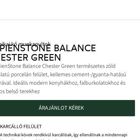
nikai kő munkapultok
PIENSTONE BALANCE
ESTER GREEN
ienStone Balance Chester Green természetes zöld
latú porcelán felület, kellemes cement-/gyanta-hatású
rával. Ideális modern konyhákhoz, falburkolatokhoz és
sos belső terekhez
ÁRAJÁNLOT KÉREK
KARCÁLLÓ FELÜLET
A technikai kövek rendkívül karcállóak, így ellenállnak a mindennapi