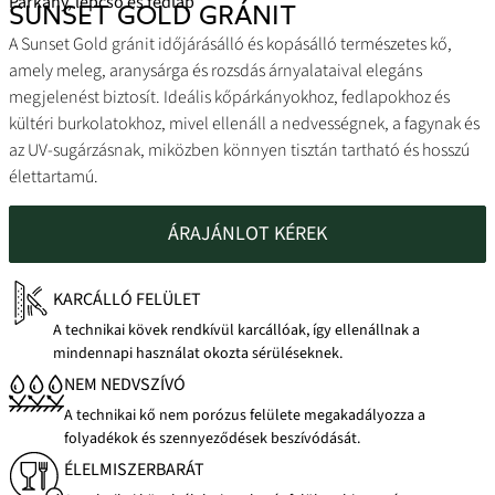
Párkány, lépcső és fedlap
SUNSET GOLD GRÁNIT
A Sunset Gold gránit időjárásálló és kopásálló természetes kő,
amely meleg, aranysárga és rozsdás árnyalataival elegáns
megjelenést biztosít. Ideális kőpárkányokhoz, fedlapokhoz és
kültéri burkolatokhoz, mivel ellenáll a nedvességnek, a fagynak és
az UV-sugárzásnak, miközben könnyen tisztán tartható és hosszú
élettartamú.
ÁRAJÁNLOT KÉREK
KARCÁLLÓ FELÜLET
A technikai kövek rendkívül karcállóak, így ellenállnak a
mindennapi használat okozta sérüléseknek.
NEM NEDVSZÍVÓ
A technikai kő nem porózus felülete megakadályozza a
folyadékok és szennyeződések beszívódását.
ÉLELMISZERBARÁT