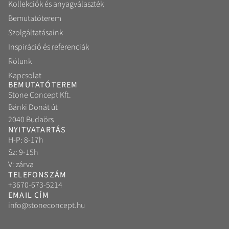
Kollekciók és anyagválaszték
Bemutatóterem
Szolgáltatásaink
Inspiráció és referenciák
Rólunk
Kapcsolat
BEMUTATÓTEREM
Stone Concept Kft.
Bánki Donát út
2040 Budaörs
NYITVATARTÁS
H-P: 8-17h
Sz: 9-15h
V: zárva
TELEFONSZÁM
+3670-673-5214
EMAIL CÍM
info@stoneconcept.hu