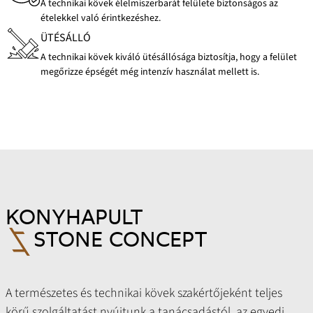
A technikai kövek élelmiszerbarát felülete biztonságos az
ételekkel való érintkezéshez.
ÜTÉSÁLLÓ
A technikai kövek kiváló ütésállósága biztosítja, hogy a felület
megőrizze épségét még intenzív használat mellett is.
KONYHAPULT
STONE CONCEPT
A természetes és technikai kövek szakértőjeként teljes
körű szolgáltatást nyújtunk a tanácsadástól, az egyedi