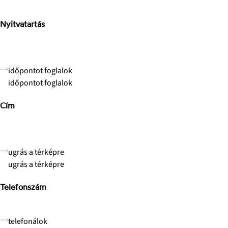
Nyitvatartás
H-P: 8-17h
Sz: 9-15h
V: zárva
időpontot foglalok
időpontot foglalok
Cím
Stone Concept Kft.
Bánki Donát út
2040 Budaörs
ugrás a térképre
ugrás a térképre
Telefonszám
+3670-673-5214
telefonálok