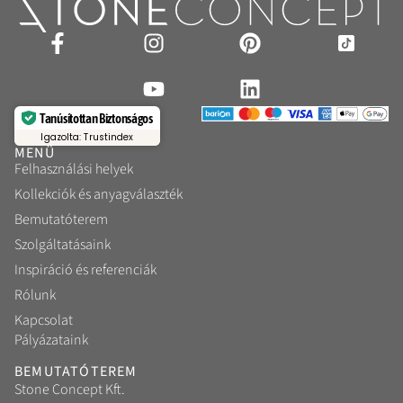
Tanúsítottan Biztonságos
Igazolta: Trustindex
MENÜ
Felhasználási helyek
Kollekciók és anyagválaszték
Bemutatóterem
Szolgáltatásaink
Inspiráció és referenciák
Rólunk
Kapcsolat
Pályázataink
BEMUTATÓTEREM
Stone Concept Kft.