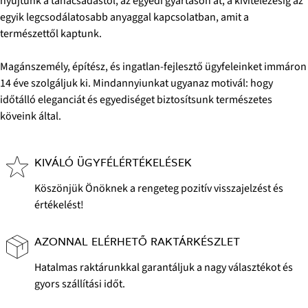
nyújtunk a tanácsadástól, az egyedi gyártáson át, a kivitelezésig az
egyik legcsodálatosabb anyaggal kapcsolatban, amit a
természettől kaptunk.
Magánszemély, építész, és ingatlan-fejlesztő ügyfeleinket immáron
14 éve szolgáljuk ki. Mindannyiunkat ugyanaz motivál: hogy
időtálló eleganciát és egyediséget biztosítsunk természetes
köveink által.
KIVÁLÓ ÜGYFÉLÉRTÉKELÉSEK
Köszönjük Önöknek a rengeteg pozitív visszajelzést és
értékelést!
AZONNAL ELÉRHETŐ RAKTÁRKÉSZLET
Hatalmas raktárunkkal garantáljuk a nagy választékot és
gyors szállítási időt.