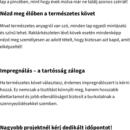
lap a pincében, mint hogy évek múlva már ne találj azonos szériát!
Nézd meg élőben a természetes követ
Mivel természetes anyagról van szó, minden lap egyedi mintázatú
és színű lehet. Raktárkészleten lévő kövek esetén mindenképp
nézd meg személyesen az adott tételt, hogy biztosan azt kapd, amit
elképzeltél!
Impregnálás – a tartósság záloga
Ha természetes követ választasz, érdemes impregnálószert is kérni
hozzá. Ez nemcsak a tisztítást könnyíti meg, hanem hosszabb
élettartamot és jobb ellenállóságot biztosít a burkolatnak a
szennyeződésekkel szemben.
Nagyobb projektnél kérj dedikált időpontot!