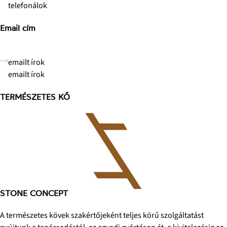
telefonálok
Email cím
info@stoneconcept.hu
emailt írok
emailt írok
TERMÉSZETES KŐ
STONE CONCEPT
A természetes kövek szakértőjeként teljes körű szolgáltatást