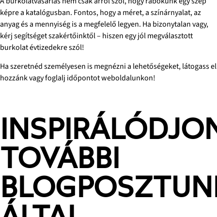
A burkolatvásárlás nem csak arról szól, hogy rábökünk egy szép
képre a katalógusban. Fontos, hogy a méret, a színárnyalat, az
anyag és a mennyiség is a megfelelő legyen. Ha bizonytalan vagy,
kérj segítséget szakértőinktől – hiszen egy jól megválasztott
burkolat évtizedekre szól!
Ha szeretnéd személyesen is megnézni a lehetőségeket, látogass el
hozzánk vagy foglalj időpontot weboldalunkon!
INSPIRÁLÓDJO
TOVÁBBI
BLOGPOSZTUN
ÁLTAL