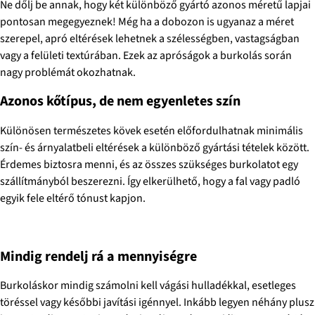
Ne dőlj be annak, hogy két különböző gyártó azonos méretű lapjai
pontosan megegyeznek! Még ha a dobozon is ugyanaz a méret
szerepel, apró eltérések lehetnek a szélességben, vastagságban
vagy a felületi textúrában. Ezek az apróságok a burkolás során
nagy problémát okozhatnak.
Azonos kőtípus, de nem egyenletes szín
Különösen természetes kövek esetén előfordulhatnak minimális
szín- és árnyalatbeli eltérések a különböző gyártási tételek között.
Érdemes biztosra menni, és az összes szükséges burkolatot egy
szállítmányból beszerezni. Így elkerülhető, hogy a fal vagy padló
egyik fele eltérő tónust kapjon.
Mindig rendelj rá a mennyiségre
Burkoláskor mindig számolni kell vágási hulladékkal, esetleges
töréssel vagy későbbi javítási igénnyel. Inkább legyen néhány plusz