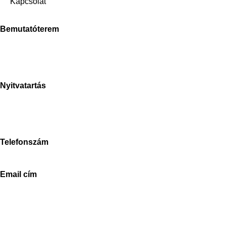
Kapcsolat
Bemutatóterem
Stone Concept Kft.
Bánki Donát út
2040 Budaörs
Nyitvatartás
H-P: 8-17h
Sz: 9-15h
V: zárva
Telefonszám
+3670-673-5214
Email cím
info@stoneconcept.hu
© 2024 StoneConcept,
designed and delivered by beyonddesign