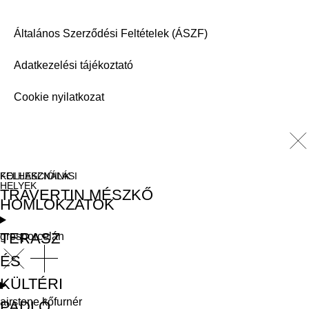
Általános Szerződési Feltételek (ÁSZF)
Adatkezelési tájékoztató
Cookie nyilatkozat
FELHASZNÁLÁSI
KOLLEKCIÓINK
HELYEK
TRAVERTIN MÉSZKŐ
HOMLOKZATOK
TERASZ
gresporcelán
ÉS
KÜLTÉRI
airstone kőfurnér
PADLÓ