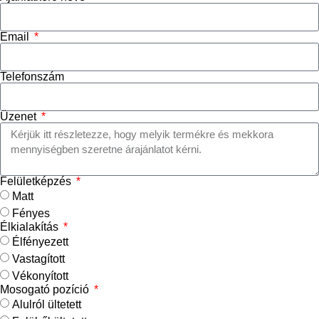
Email
Telefonszám
Üzenet
Felületképzés
Matt
Fényes
Élkialakítás
Élfényezett
Vastagított
Vékonyított
Mosogató pozíció
Alulról ültetett