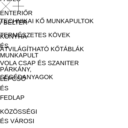
ENTERIŐR
TECHNIKAI KŐ MUNKAPULTOK
/ BELTÉR
TERMÉSZETES KÖVEK
KONYHA-
ÉS
ÁTVILÁGÍTHATÓ KŐTÁBLÁK
MUNKAPULT
VOLA CSAP ÉS SZANITER
PÁRKÁNY,
SEGÉDANYAGOK
LÉPCSŐ
ÉS
FEDLAP
KÖZÖSSÉGI
ÉS VÁROSI