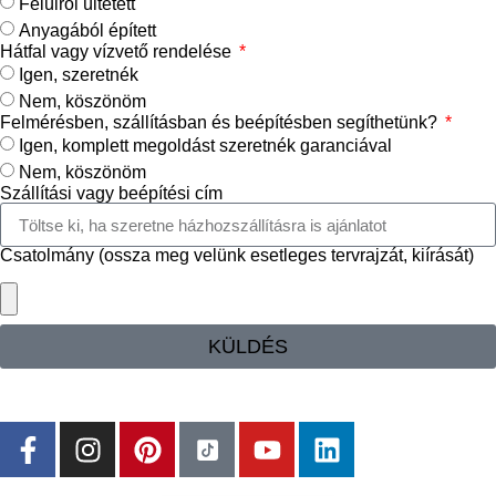
Felülről ültetett
Anyagából épített
Hátfal vagy vízvető rendelése
Igen, szeretnék
Nem, köszönöm
Felmérésben, szállításban és beépítésben segíthetünk?
Igen, komplett megoldást szeretnék garanciával
Nem, köszönöm
Szállítási vagy beépítési cím
Csatolmány (ossza meg velünk esetleges tervrajzát, kiírását)
KÜLDÉS