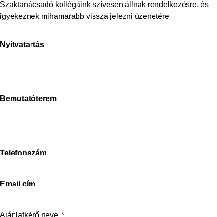
Szaktanácsadó kollégáink szívesen állnak rendelkezésre, és
igyekeznek mihamarabb vissza jelezni üzenetére.
Nyitvatartás
H-P: 8-17h
Sz: 9-15h
V: zárva
Bemutatóterem
Stone Concept
2040 Budaörs, Bánki Donát út
Magyarország
Telefonszám
+3670-673-5214
Email cím
info@stoneconcept.hu
Ajánlatkérő neve