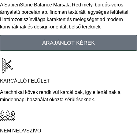
A SapienStone Balance Marsala Red mély, bordós-vörös
árnyalatú porcelánlap, finoman textúrált, egységes felülettel.
Határozott színvilága karaktert és melegséget ad modern
konyháknak és design-orientált belső tereknek
ÁRAJÁNLOT KÉREK
KARCÁLLÓ FELÜLET
A technikai kövek rendkívül karcállóak, így ellenállnak a
mindennapi használat okozta sérüléseknek.
NEM NEDVSZÍVÓ