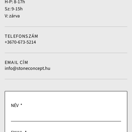
H-P: 8-17h
Sz: 9-15h
V: zárva
TELEFONSZÁM
+3670-673-5214
EMAIL CÍM
info@stoneconcept.hu
NÉV