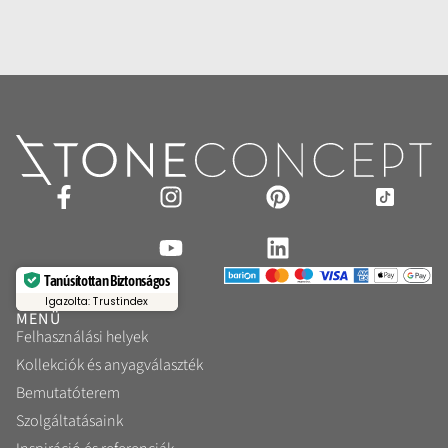
Tanúsítottan Biztonságos
Igazolta: Trustindex
MENÜ
Felhasználási helyek
Kollekciók és anyagválaszték
Bemutatóterem
Szolgáltatásaink