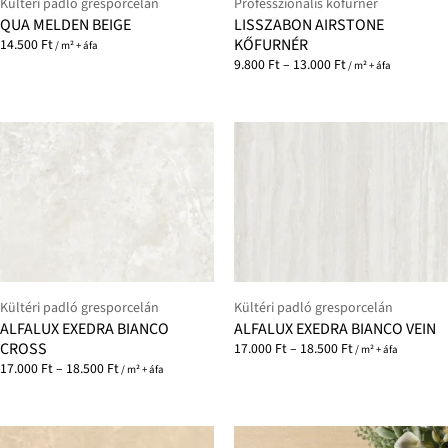
Kültéri padló gresporcelán
Professzionális kőfurnér
QUA MELDEN BEIGE
LISSZABON AIRSTONE
KŐFURNÉR
14.500
Ft
/ m² + áfa
9.800
Ft
–
13.000
Ft
/ m² + áfa
Kültéri padló gresporcelán
Kültéri padló gresporcelán
ALFALUX EXEDRA BIANCO
ALFALUX EXEDRA BIANCO VEIN
CROSS
17.000
Ft
–
18.500
Ft
/ m² + áfa
17.000
Ft
–
18.500
Ft
/ m² + áfa