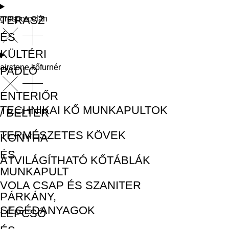
TERASZ
gresporcelán
ÉS
KÜLTÉRI
airstone kőfurnér
PADLÓ
ENTERIŐR
TECHNIKAI KŐ MUNKAPULTOK
/ BELTÉR
TERMÉSZETES KÖVEK
KONYHA-
ÉS
ÁTVILÁGÍTHATÓ KŐTÁBLÁK
MUNKAPULT
VOLA CSAP ÉS SZANITER
PÁRKÁNY,
SEGÉDANYAGOK
LÉPCSŐ