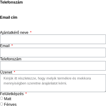
Telefonszám
+3670-673-5214
Email cím
info@stoneconcept.hu
Ajánlatkérő neve
Email
Telefonszám
Üzenet
Felületképzés
Matt
Fényes