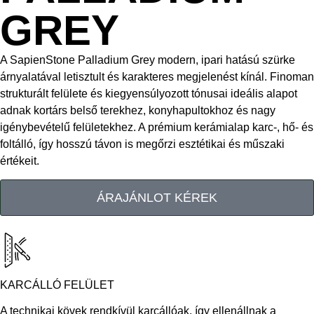
GREY
A SapienStone Palladium Grey modern, ipari hatású szürke
árnyalatával letisztult és karakteres megjelenést kínál. Finoman
strukturált felülete és kiegyensúlyozott tónusai ideális alapot
adnak kortárs belső terekhez, konyhapultokhoz és nagy
igénybevételű felületekhez. A prémium kerámialap karc-, hő- és
foltálló, így hosszú távon is megőrzi esztétikai és műszaki
értékeit.
ÁRAJÁNLOT KÉREK
KARCÁLLÓ FELÜLET
A technikai kövek rendkívül karcállóak, így ellenállnak a