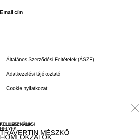
Email cím
info@stoneconcept.hu
© 2024 StoneConcept,
designed and delivered by beyonddesign
Általános Szerződési Feltételek (ÁSZF)
Adatkezelési tájékoztató
Cookie nyilatkozat
FELHASZNÁLÁSI
KOLLEKCIÓINK
HELYEK
TRAVERTIN MÉSZKŐ
HOMLOKZATOK