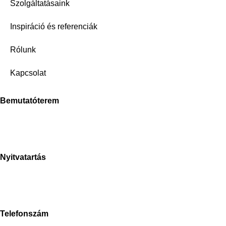
Szolgáltatásaink
Inspiráció és referenciák
Rólunk
Kapcsolat
Bemutatóterem
Stone Concept Kft.
Bánki Donát út
2040 Budaörs
Nyitvatartás
H-P: 8-17h
Sz: 9-15h
V: zárva
Telefonszám
+3670-673-5214