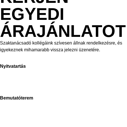
EGYEDI
ÁRAJÁNLATOT
Szaktanácsadó kollégáink szívesen állnak rendelkezésre, és
igyekeznek mihamarabb vissza jelezni üzenetére.
Nyitvatartás
H-P: 8-17h
Sz: 9-15h
V: zárva
Bemutatóterem
Stone Concept
2040 Budaörs, Bánki Donát út
Magyarország