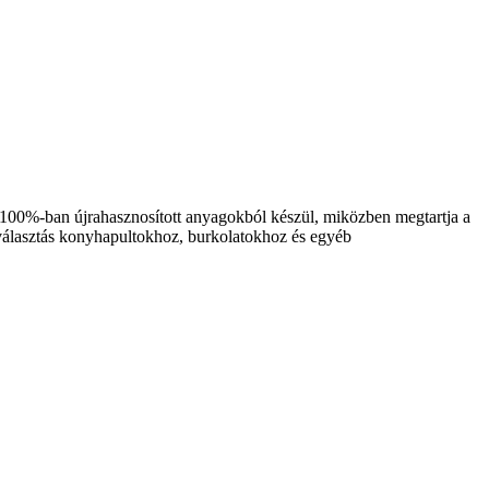
ó 100%-ban újrahasznosított anyagokból készül, miközben megtartja a
es választás konyhapultokhoz, burkolatokhoz és egyéb