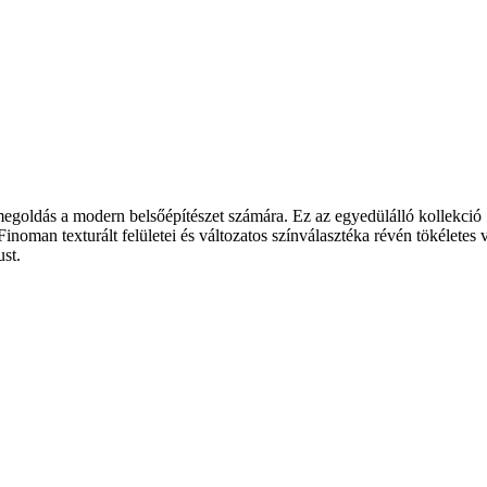
 megoldás a modern belsőépítészet számára. Ez az egyedülálló kollekci
 Finoman texturált felületei és változatos színválasztéka révén tökélet
ust.