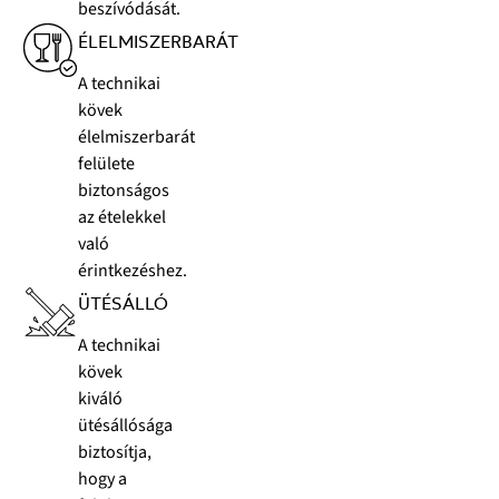
beszívódását.
ÉLELMISZERBARÁT
A technikai
kövek
élelmiszerbarát
felülete
biztonságos
az ételekkel
való
érintkezéshez.
ÜTÉSÁLLÓ
A technikai
kövek
kiváló
ütésállósága
biztosítja,
hogy a