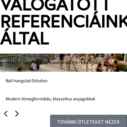
VÁLOGATOTT
REFERENCIÁIN
ÁLTAL
Erzsébet tér — Időtálló travertin köztérre hangolva
Bali hangulat Diósdon
Modern tömegformálás, klasszikus anyagokkal
TOVÁBBI ÖTLETEKET NÉZEK