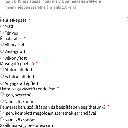
Felületképzés
Matt
Fényes
Élkialakítás
Élfényezett
Vastagított
Vékonyított
Mosogató pozíció
Alulról ültetett
Felülről ültetett
Anyagából épített
Hátfal vagy vízvető rendelése
Igen, szeretnék
Nem, köszönöm
Felmérésben, szállításban és beépítésben segíthetünk?
Igen, komplett megoldást szeretnék garanciával
Nem, köszönöm
Szállítási vagy beépítési cím