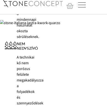
így
ellenállnak
a
mindennapi
használat
okozta
sérüléseknek.
NEM
NEDVSZÍVÓ
A technikai
kő nem
porózus
felülete
megakadályozza
a
folyadékok
és
szennyeződések