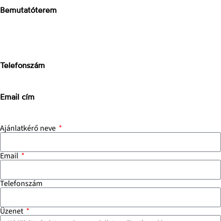
Bemutatóterem
Stone Concept
2040 Budaörs, Bánki Donát út
Magyarország
Telefonszám
+3670-673-5214
Email cím
info@stoneconcept.hu
Ajánlatkérő neve
Email
Telefonszám
Üzenet