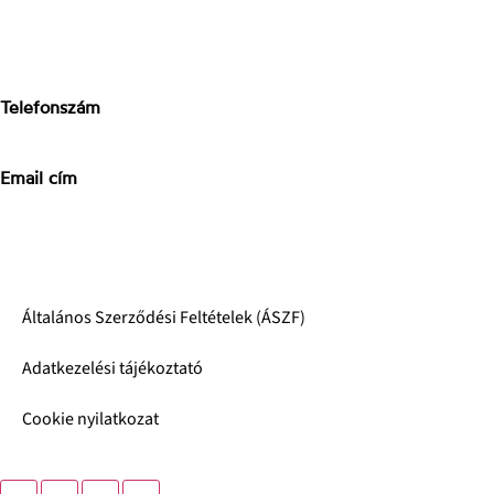
H-P: 8-17h
Sz: 9-15h
V: zárva
Telefonszám
+3670-673-5214
Email cím
info@stoneconcept.hu
© 2024 StoneConcept,
designed and delivered by beyonddesign
Általános Szerződési Feltételek (ÁSZF)
Adatkezelési tájékoztató
Cookie nyilatkozat