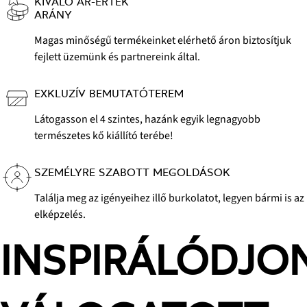
KIVÁLÓ ÁR-ÉRTÉK
ARÁNY
Magas minőségű termékeinket elérhető áron biztosítjuk
fejlett üzemünk és partnereink által.
EXKLUZÍV BEMUTATÓTEREM
Látogasson el 4 szintes, hazánk egyik legnagyobb
természetes kő kiállító terébe!
SZEMÉLYRE SZABOTT MEGOLDÁSOK
Találja meg az igényeihez illő burkolatot, legyen bármi is az
elképzelés.
INSPIRÁLÓDJO