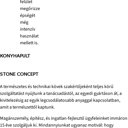
felület
megőrizze
épségét
még
intenzív
használat
mellett is.
KONYHAPULT
STONE CONCEPT
A természetes és technikai kövek szakértőjeként teljes körű
szolgáltatást nyújtunk a tanácsadástól, az egyedi gyártáson át, a
kivitelezésig az egyik legcsodálatosabb anyaggal kapcsolatban,
amit a természettől kaptunk.
Magánszemély, építész, és ingatlan-fejlesztő ügyfeleinket immáron
15 éve szolgáljuk ki. Mindannyiunkat ugyanaz motivál: hogy