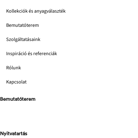
Kollekciók és anyagválaszték
Bemutatóterem
Szolgáltatásaink
Inspiráció és referenciák
Rólunk
Kapcsolat
Bemutatóterem
Stone Concept Kft.
Bánki Donát út
2040 Budaörs
Nyitvatartás