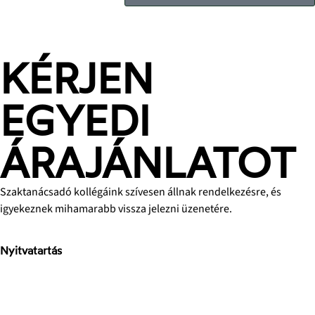
KÉRJEN
EGYEDI
ÁRAJÁNLATOT
Szaktanácsadó kollégáink szívesen állnak rendelkezésre, és
igyekeznek mihamarabb vissza jelezni üzenetére.
Nyitvatartás
H-P: 8-17h
Sz: 9-15h
V: zárva